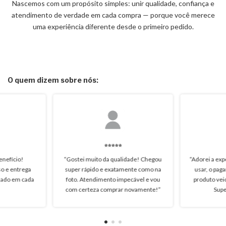
Nascemos com um propósito simples: unir qualidade, confiança e
atendimento de verdade em cada compra — porque você merece
uma experiência diferente desde o primeiro pedido.
O quem dizem sobre nós:
⭐️⭐️⭐️⭐️⭐️
enefício!
“Gostei muito da qualidade! Chegou
“Adorei a expe
o e entrega
super rápido e exatamente como na
usar, o pag
idado em cada
foto. Atendimento impecável e vou
produto vei
com certeza comprar novamente!”
Sup