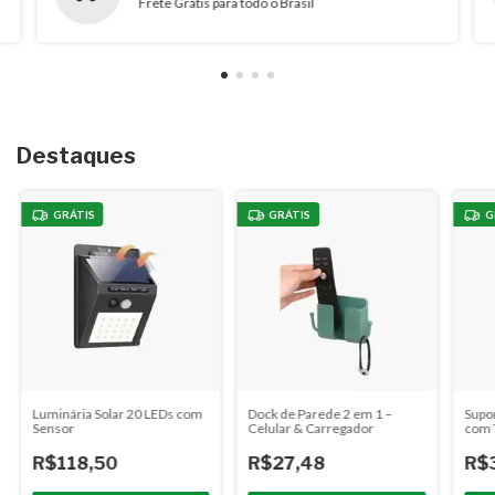
Frete Grátis para todo o Brasil
Destaques
GRÁTIS
GRÁTIS
G
Luminária Solar 20 LEDs com
Dock de Parede 2 em 1 –
Supor
Sensor
Celular & Carregador
com 
R$118,50
R$27,48
R$